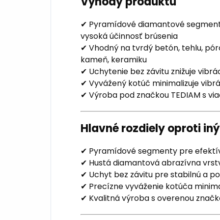
Výhody produktu
✔ Pyramídové diamantové segmenty
vysoká účinnosť brúsenia
✔ Vhodný na tvrdý betón, tehlu, pór
kameň, keramiku
✔ Uchytenie bez závitu znižuje vibrác
✔ Vyvážený kotúč minimalizuje vibrá
✔ Výroba pod značkou TEDIAM s via
Hlavné rozdiely oproti 
✔ Pyramídové segmenty pre efektív
✔ Hustá diamantová abrazívna vrstv
✔ Uchyt bez závitu pre stabilnú a p
✔ Precízne vyváženie kotúča minimal
✔ Kvalitná výroba s overenou znač