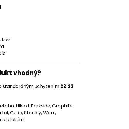
u
vkov
ňa
díc
odukt vhodný?
 so štandardným uchytením
22,23
tabo, Hikoki, Parkside, Graphite,
Extol, Güde, Stanley, Worx,
m a ďalšími.