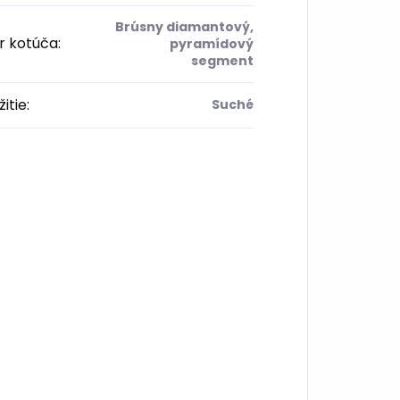
Brúsny diamantový,
r kotúča
:
pyramídový
segment
itie
:
Suché