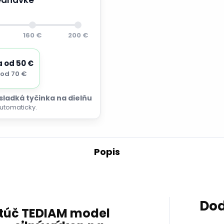
160 €
200 €
a od 50 €
od 70 €
 sladká tyčinka na dielňu
utomaticky.
Popis
Dod
túč TEDIAM model