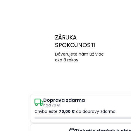
ZÁRUKA
SPOKOJNOSTI
Dôverujete nám už viac
ako 8 rokov
Doprava zdarma
nad 70 €
Chýba ešte
70,00 €
do dopravy zdarma
Získajte darček k ob