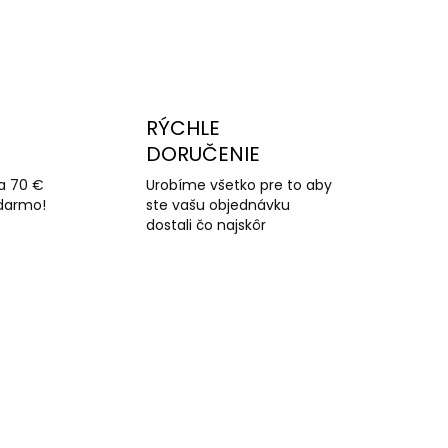
RÝCHLE
DORUČENIE
a 70 €
Urobíme všetko pre to aby
darmo!
ste vašu objednávku
dostali čo najskôr