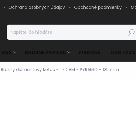
Ochrana osobných údajov
Obchodné podmienky
Mo
Hľad
TOVÉ
BRÚSNE PAPIERE
FÍBROVÉ
KARTÁČE
Brúsny diamantový kotúč - TEDIAM - PYRAMID - 125 mm
14,81 €
/ ks
12,04 € bez DPH
Jednotková
SKLADOM - EXPEDUJE
cena:
MOŽNOSTI DORUČENIA