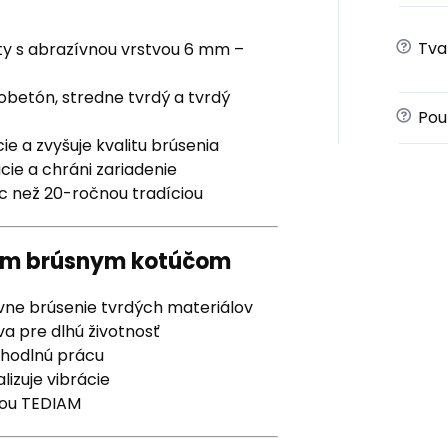
?
Tva
 s abrazívnou vrstvou 6 mm –
obetón, stredne tvrdý a tvrdý
?
Použ
ie a zvyšuje kvalitu brúsenia
cie a chráni zariadenie
c než 20-ročnou tradíciou
iným brúsnym kotúčom
ne brúsenie tvrdých materiálov
a pre dlhú životnosť
ohodlnú prácu
izuje vibrácie
kou TEDIAM