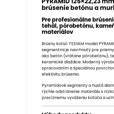
PYRAMID 125×22,23 mm 
brúsenie betónu a mur
Pre profesionálne brúsen
tehál, pórobetónu, kame
materiálov
Brúsny kotúč TEDIAM model PYRAM
segmentmi je navrhnutý pre priemy
ako betón (vrátane pórobetónu), te
keramické dlaždice. Moderný výrob
spracovaním a špeciálnou povrchov
efektivitu brúsenia.
Pyramídové segmenty a hustá diam
rýchle odstránenie materiálu s nízk
precíznemu vyváženiu kotúča a uchy