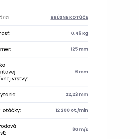
ória
:
BRÚSNE KOTÚČE
osť
:
0.46 kg
emer
:
125 mm
ka
ntovej
6 mm
vnej vrstvy
:
ytenie
:
22,23 mm
. otáčky
:
12 200 ot./min
odová
80 m/s
sť
: