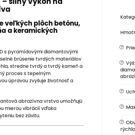
– silný výkon na
iva
Kateg
ie veľkých plôch betónu,
ňa a keramických
Hmotn
?
Pri
ID s pyramídovými diamantovými
selné brúsenie tvrdých materiálov
?
Výš
hla, stredne tvrdý a tvrdý kameň a
diama
ný proces s tepelným
abrazí
ou úpravou zvyšuje životnosť a
?
Uch
antová abrazívna vrstva umožňujú
?
Max
ou mierou vibrácií vďaka
teniu bez závitu.
?
Obv
rýchlo