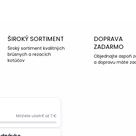
OPÝTAŤ SA
ŠIROKÝ SORTIMENT
DOPRAVA
ZADARMO
Široký sortiment kvalitných
brúsnych a rezacích
Objednajte aspoň z
kotúčov
a dopravu máte za
Môžete ušetriť až 7 €
jednávke