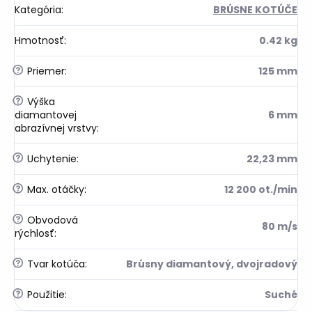
Kategória
:
BRÚSNE KOTÚČE
Hmotnosť
:
0.42 kg
?
Priemer
:
125 mm
?
Výška
diamantovej
6 mm
abrazívnej vrstvy
:
?
Uchytenie
:
22,23 mm
?
Max. otáčky
:
12 200 ot./min
?
Obvodová
80 m/s
rýchlosť
:
?
Tvar kotúča
:
Brúsny diamantový, dvojradový
?
Použitie
:
Suché