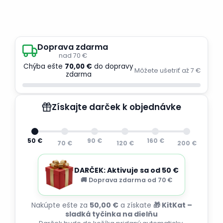
Doprava zdarma
nad 70 €
Chýba ešte
70,00 €
do dopravy
Môžete ušetriť až 7 €
zdarma
Získajte darček k objednávke
50 €
90 €
160 €
70 €
120 €
200 €
DARČEK: Aktivuje sa od 50 €
🚚 Doprava zdarma od 70 €
Nakúpte ešte za
50,00 €
a získate
🎁 KitKat –
sladká tyčinka na dielňu