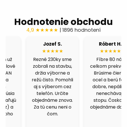
Hodnotenie obchodu
4,9 ★★★★★
| 1896 hodnotení
Róbert H.
Fero B.
★★★★★
★★★★★
Fíbre 80 nás
Výborná cena a
celkom prekvapili.
kvalita. Skúšal som
Brúsime čiernu
viacero obchodov,
ocel a berú fest
ale kotucovo má
dobre, nepália a
fakt dobrý pomer.
nenechávajú
125ky premium
stopu. Čoskoro
inox idú ako do
objednáme dalšie.
masla.