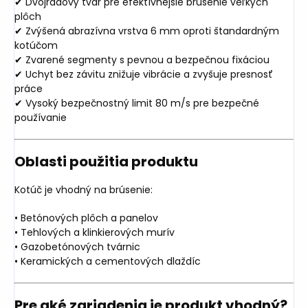
✔ Dvojradový tvar pre efektívnejšie brúsenie veľkých
plôch
✔ Zvýšená abrazívna vrstva 6 mm oproti štandardným
kotúčom
✔ Zvarené segmenty s pevnou a bezpečnou fixáciou
✔ Uchyt bez závitu znižuje vibrácie a zvyšuje presnosť
práce
✔ Vysoký bezpečnostný limit 80 m/s pre bezpečné
používanie
Oblasti použitia produktu
Kotúč je vhodný na brúsenie:
• Betónových plôch a panelov
• Tehlových a klinkierových murív
• Gazobetónových tvárnic
• Keramických a cementových dlaždíc
Pre aké zariadenia je produkt vhodný?