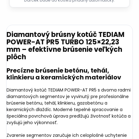
Darček bude do košíka pridaný automaticky.
Diamantový brúsny kotúč TEDIAM
POWER-AT PR5 TURBO 125×22,23
mm – efektívne brúsenie veľkých
plôch
Precízne brúsenie betónu, tehál,
klinkieru a keramických materiálov
Diamantový kotúč TEDIAM POWER-AT PR5 s dvoma radmi
diamantových segmentov je vyvinutý pre profesionálne
brúsenie betónu, tehál, klinkieru, gazobetónu a
keramických dlaždíc. Moderné tepelné spracovanie a
špeciálna povrchová úprava predlžujú životnosť kotúča a
zvyšujú jeho výkonnosť.
Zvarenie segmentov zaručuje ich celoplošné uchytenie