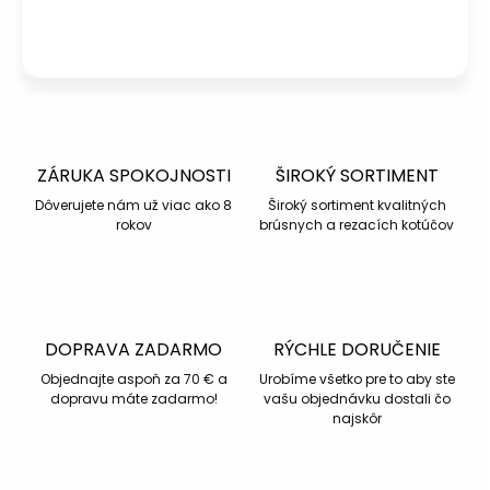
Napísať otázku
ZÁRUKA SPOKOJNOSTI
ŠIROKÝ SORTIMENT
Dôverujete nám už viac ako 8
Široký sortiment kvalitných
rokov
brúsnych a rezacích kotúčov
DOPRAVA ZADARMO
RÝCHLE DORUČENIE
Objednajte aspoň za 70 € a
Urobíme všetko pre to aby ste
dopravu máte zadarmo!
vašu objednávku dostali čo
najskôr