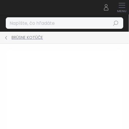
Prejsť
na
obsah
Hľadať
BRÚSNE KOTÚČE