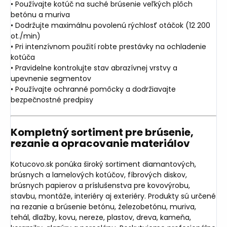
• Používajte kotúč na suché brúsenie veľkých plôch
betónu a muriva
• Dodržujte maximálnu povolenú rýchlosť otáčok (12 200
ot./min)
• Pri intenzívnom použití robte prestávky na ochladenie
kotúča
• Pravidelne kontrolujte stav abrazívnej vrstvy a
upevnenie segmentov
• Používajte ochranné pomôcky a dodržiavajte
bezpečnostné predpisy
Kompletný sortiment pre brúsenie,
rezanie a opracovanie materiálov
Kotucovo.sk ponúka široký sortiment diamantových,
brúsnych a lamelových kotúčov, fíbrových diskov,
brúsnych papierov a príslušenstva pre kovovýrobu,
stavbu, montáže, interiéry aj exteriéry. Produkty sú určené
na rezanie a brúsenie betónu, železobetónu, muriva,
tehál, dlažby, kovu, nereze, plastov, dreva, kameňa,